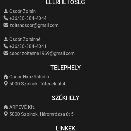
ELÉRHETŐSÉG
Csoór Zoltán
+36/30-384-4344
zoltancsoor@gmail.com
Csoór Zoltánné
+36/30-384-4341
csoor.zoltanne1969@gmail.com
TELEPHELY
Csoór Hímzőstúdió
5000 Szolnok, Tófenék út 4.
SZÉKHELY
ARPEVÉ Kft.
5000 Szolnok, Háromrózsa út 5.
LINKEK