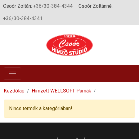
Csoór Zoltán:
+36/30-384-4344
Csoór Zoltánné:
+36/30-384-4341
Kezdőlap
Hímzett WELLSOFT Párnák
Nincs termék a kategóriában!